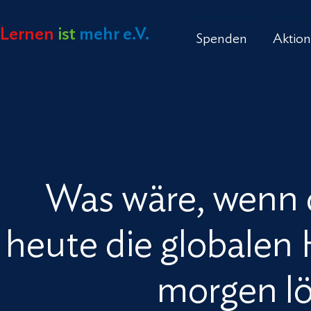
Lernen
ist
mehr
e.V.
Spenden
Aktion
Lernen
ist
mehr
e.V.
Was wäre, wenn 
heute die globalen
morgen l